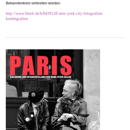
Bekanntenkreis verbreiten würden.
http://www.blurb.de/b/8439128-new-york-city-fotografien-
kombigrafien